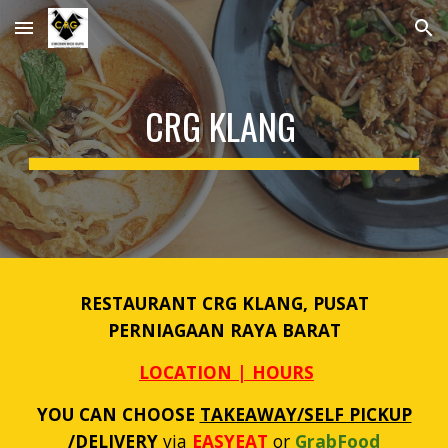
Skip to main content
Skip to navigation
CRG KLANG
RESTAURANT CRG KLANG, PUSAT
PERNIAGAAN RAYA BARAT
LOCATION | HOURS
YOU CAN CHOOSE
TAKEAWAY/SELF PICKUP
/DELIVERY
via
EASYEAT
or
GrabFood