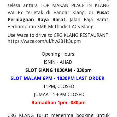
selesa antar
a TOP MAKAN PLACE IN KLANG
VALLEY
terletak di Bandar Klang, di
Pusat
Perniagaan Raya Barat
, Jalan Raja Barat.
Berhampiran SMK Methodist ACS Klang.
Use Waze to drive to CRG KLANG RESTAURANT:
https://waze.com/ul/hw281k3upm
Opening Hours:
ISNIN -
AHAD
SLOT SIANG
1030AM -
330
pm
SLOT
MALAM 6P
M -
10
30
PM LAST ORDER
,
11PM, CLOSED
JUMAAT 1-6P
M CLOSED
Ramadhan 1pm -830pm
CRG KLANG turut menerima booking untuk